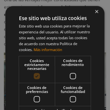
estas series son el
descenso del tiempo de
×
entrenamiento
. En numerosos estudios se han
Ese sitio web utiliza cookies
observado, que los sujetos que realizan este tipo de
Este sitio web usa cookies para mejorar la
entrenamiento, añaden más volumen de trabajo y
experiencia del usuario. Al utilizar nuestro
consiguen mayor fatiga muscular en menos tiempo
sitio web, usted acepta todas las cookies
que con las típicas 6-12 repeticiones.
de acuerdo con nuestra Política de
cookies.
Más información
Cookies
Cookies de
estrictamente
rendimiento
necesarias
Cookies de
Cookies de
preferencias
funcionalidad