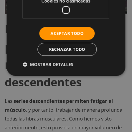
Cookies no clasificadas
Implicaciones
ACEPTAR TODO
prácticas para
RECHAZAR TODO
realizar series
MOSTRAR DETALLES
descendentes
Las
series descendientes permiten fatigar al
músculo
, y por tanto, trabajar de manera profunda
todas las fibras musculares. Como hemos visto
anteriormente, esto provoca un mayor volumen de