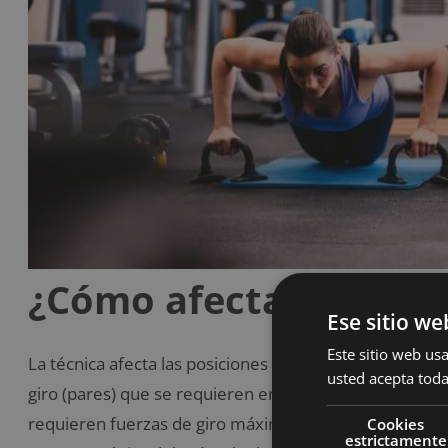
¿Cómo afecta la técnic
Ese sitio we
Este sitio web usa
La técnica afecta las posiciones del cuerpo y a las ex
usted acepta toda
giro (pares) que se requieren en cada articulación y a
requieren fuerzas de giro máximas (pares). Cada uno 
Cookies
estrictamente