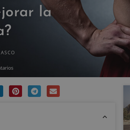
jorar la
a?
RASCO
tarios