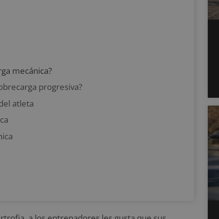
arga mecánica?
 sobrecarga progresiva?
del atleta
ica
nica
rtrofia, a los entrenadores les gusta que sus