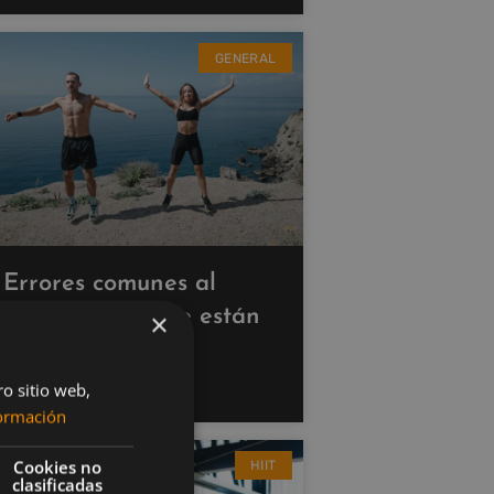
GENERAL
Errores comunes al
hacer cardio que están
×
saboteando tus
resultados
ro sitio web,
ormación
Cookies no
HIIT
clasificadas