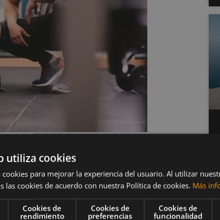
a a la hipertrofia?
b utiliza cookies
 cookies para mejorar la experiencia del usuario. Al utilizar nuest
tremidades del mismo, también afecta las fuerzas de
s las cookies de acuerdo con nuestra Política de cookies.
Más inf
ltera el rango de movimiento del ejercicio donde se
de estos cambios puede afectar el estímulo de la
Cookies de
Cookies de
Cookies de
rendimiento
preferencias
funcionalidad