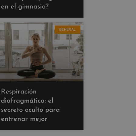
en el gimnasio?
GENERAL
Respiración
diafragmática: el
secreto oculto para
entrenar mejor