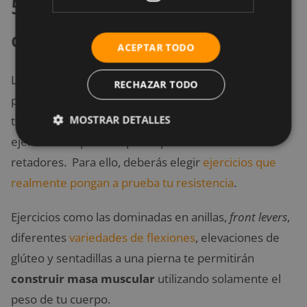
5. Incluye ejercicios de peso
corporal
ACEPTAR TODO
Los ejercicios con pesas están bien y son necesarios,
RECHAZAR TODO
pero sí realmente quieres un desarrollo integral de
MOSTRAR DETALLES
tus capacidades atléticas, lo mejor es que mezcles
ejercicios de peso corporal que sean bastante
retadores. Para ello, deberás elegir
ejercicios que
realmente pongan a prueba tu resistencia
.
Ejercicios como las dominadas en anillas,
front levers
,
diferentes
variedades de flexiones
, elevaciones de
glúteo y sentadillas a una pierna te permitirán
construir masa muscular
utilizando solamente el
peso de tu cuerpo.