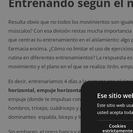
Entrenando según el
Resulta obvio que no todos los movimientos son igual
músculos? Con esa división restas mucha importancia 
que centras tu entrenamiento en el aislamiento: algo
farmacia encima. ¿Cómo no limitar el uso de ejercicios
rutina en diferentes entrenamientos? La respuesta es
movimiento y el plano en el que se realiza: tirón, empuj
Es decir, entrenaríamos 4 días a la semana con el si
horizontal, empuje horizontal, tirón vertical
. Clas
Ese sitio we
empuje (donde te impulsas con el suelo o la barra se 
Este sitio web usa
hombros, tríceps, cuádriceps y gemelos; o en un tirón 
usted acepta toda
dominantes espalda, bíceps y los femorales.
Cookies
estrictamente
Sin embargo, el press banca y el press militar son do