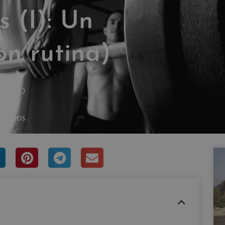
s (I): Un
on rutina)
RASCO
tarios