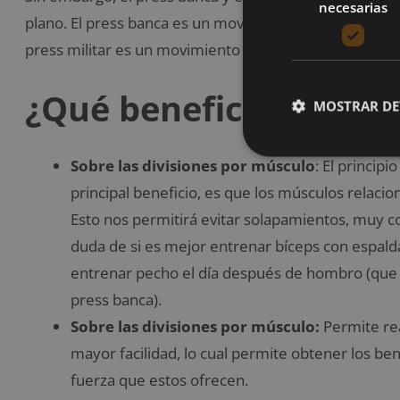
necesarias
plano. El press banca es un movimiento en el plano hor
press militar es un movimiento en plano vertical, do
¿Qué beneficios ofrec
MOSTRAR DE
Sobre las divisiones por músculo
: El principi
principal beneficio, es que los músculos relacio
Esto nos permitirá evitar solapamientos, muy c
duda de si es mejor entrenar bíceps con espal
entrenar pecho el día después de hombro (que 
press banca).
Sobre las divisiones por músculo:
Permite rea
mayor facilidad, lo cual permite obtener los b
fuerza que estos ofrecen.