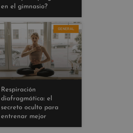
en el gimnasio?
GENERAL
Respiración
diafragmática: el
secreto oculto para
entrenar mejor