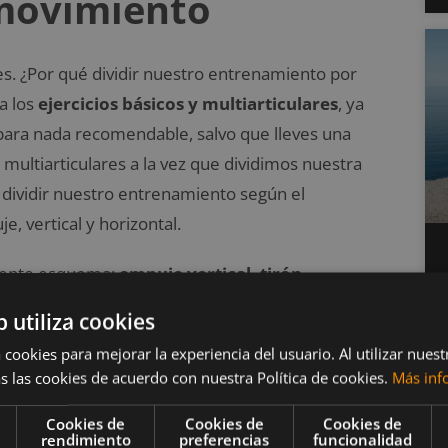
 movimiento
es. ¿Por qué dividir nuestro entrenamiento por
a los
ejercicios básicos y multiarticulares
, ya
 para nada recomendable, salvo que lleves una
 multiarticulares a la vez que dividimos nuestra
 dividir nuestro entrenamiento según el
e, vertical y horizontal.
guiente esquema:
empuje vertical, tirón
ificaremos cada ejercicio según si consiste en un
b utiliza cookies
separa de ti), donde son dominantes pectoral,
 cookies para mejorar la experiencia del usuario. Al utilizar nuest
(donde la barra se acerca a ti), donde son
s las cookies de acuerdo con nuestra Política de cookies.
Más inf
Cookies de
Cookies de
Cookies de
rendimiento
preferencias
funcionalidad
s ejercicios de empuje, aunque no en el mismo