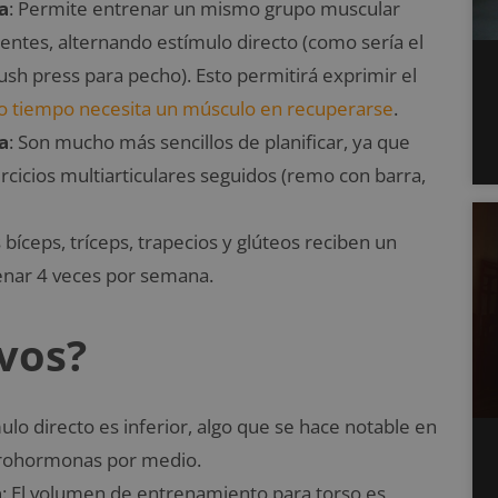
a
: Permite entrenar un mismo grupo muscular
ntes, alternando estímulo directo (como sería el
ush press para pecho). Esto permitirá exprimir el
o tiempo necesita un músculo en recuperarse
.
a
: Son mucho más sencillos de planificar, ya que
rcicios multiarticulares seguidos (remo con barra,
bíceps, tríceps, trapecios y glúteos reciben un
enar 4 veces por semana.
ivos?
mulo directo es inferior, algo que se hace notable en
 prohormonas por medio.
a
: El volumen de entrenamiento para torso es