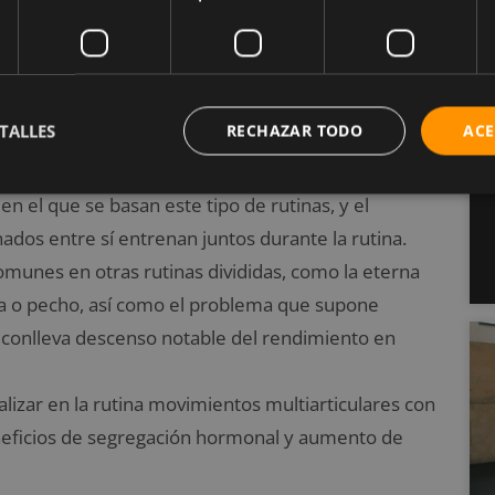
izontal, ya que empujas hacia adelante de ti, y el
nde empujas por encima de tu cabeza.
e?
TALLES
RECHAZAR TODO
ACE
o en el que se basan este tipo de rutinas, y el
nados entre sí entrenan juntos durante la rutina.
omunes en otras rutinas divididas, como la eterna
da o pecho, así como el problema que supone
conlleva descenso notable del rendimiento en
lizar en la rutina movimientos multiarticulares con
eneficios de segregación hormonal y aumento de