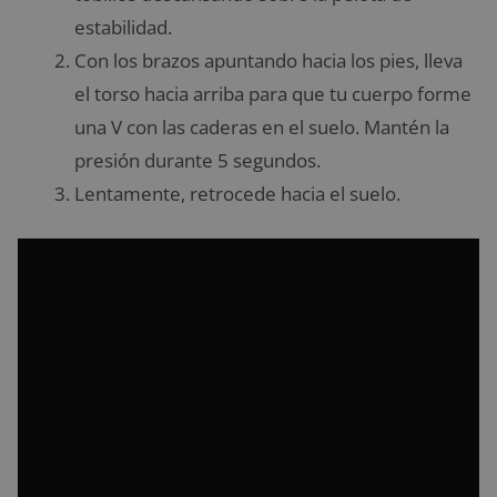
estabilidad.
Con los brazos apuntando hacia los pies, lleva
el torso hacia arriba para que tu cuerpo forme
una V con las caderas en el suelo. Mantén la
presión durante 5 segundos.
Lentamente, retrocede hacia el suelo.