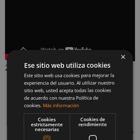
×
Ese sitio web utiliza cookies
2.2 Curl de isquiotibiales
Este sitio web usa cookies para mejorar la
experiencia del usuario. Al utilizar nuestro
Acuéstate en el suelo con los brazos
sitio web, usted acepta todas las cookies
extendidos perpendiculares al torso y baja las
de acuerdo con nuestra Política de
pantorrillas y los talones sobre la pelota.
cookies.
Más información
Contrayendo glúteos y abdominales, levanta
Cookies
Cookies de
las caderas del suelo.
estrictamente
rendimiento
necesarias
Pon tus brazos extendidos: te sentirás un poco