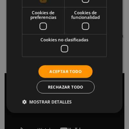
tambaleante, pero está bien.
Exhala y lentamente acerca las rodillas hacia
Cookies de
Cookies de
preferencias
funcionalidad
las caderas, de modo que los pies descansen
sobre la pelota.
Haz una pausa durante unos segundos en esta
Cookies no clasificadas
posición y luego inhala, estirando las piernas
nuevamente.
Realiza unas 10-12 repeticiones.
ACEPTAR TODO
RECHAZAR TODO
MOSTRAR DETALLES