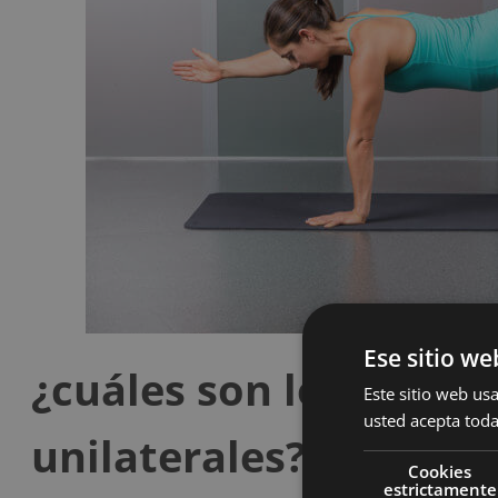
Ese sitio we
¿cuáles son los benefic
Este sitio web usa
usted acepta toda
unilaterales?
Cookies
estrictamente