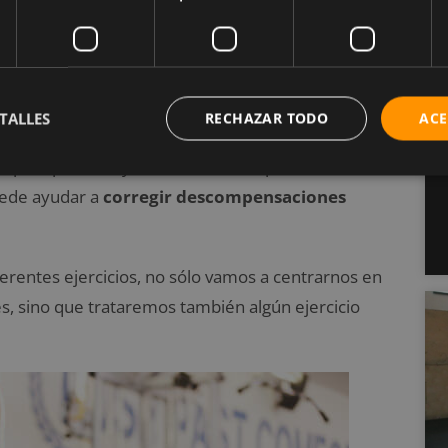
lado dominante (sea perceptible o no). Esto lo
rro de cristal: lo que a veces nos cuesta con una
TALLES
RECHAZAR TODO
ACE
 agudos, puede traer consigo
problemas de
ión para prevenir y solucionar estos problemas es el
puede ayudar a
corregir descompensaciones
rentes ejercicios, no sólo vamos a centrarnos en
pies, sino que trataremos también algún ejercicio