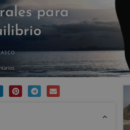
erales para
ilibrio
RASCO
tarios