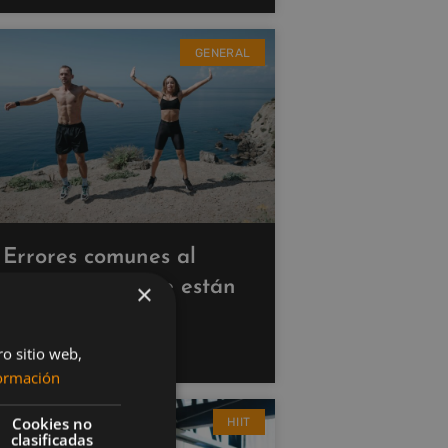
GENERAL
Errores comunes al
hacer cardio que están
×
saboteando tus
resultados
ro sitio web,
ormación
Cookies no
HIIT
clasificadas