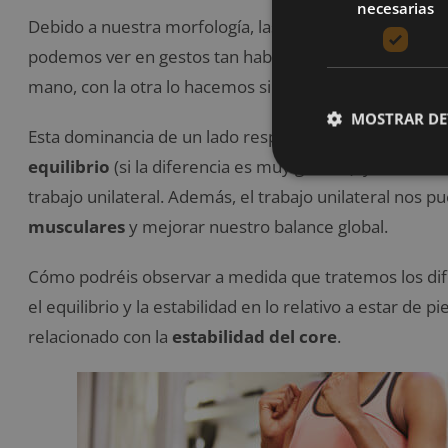
necesarias
Debido a nuestra morfología, las personas tenemos un 
podemos ver en gestos tan habituales como abrir un ta
mano, con la otra lo hacemos sin apenas problemas.
MOSTRAR DE
Esta dominancia de un lado respecto al otro, en casos
equilibrio
(si la diferencia es muy grande), y la soluc
trabajo unilateral. Además, el trabajo unilateral nos 
musculares
y mejorar nuestro balance global.
Cómo podréis observar a medida que tratemos los dife
el equilibrio y la estabilidad en lo relativo a estar de 
relacionado con la
estabilidad del core
.