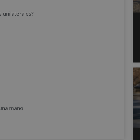
s unilaterales?
 una mano