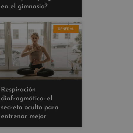
en el gimnasio?
GENERAL
Respiración
diafragmática: el
secreto oculto para
entrenar mejor