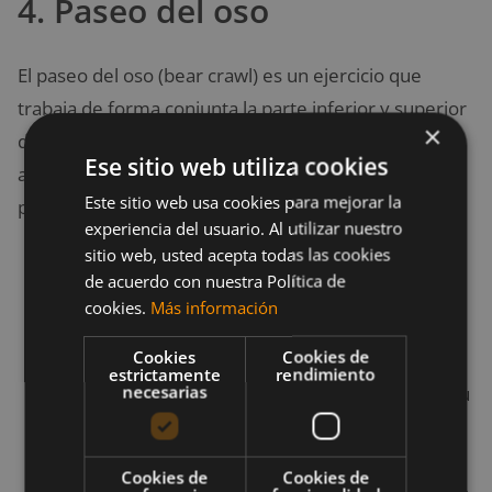
4. Paseo del oso
El paseo del oso (bear crawl) es un ejercicio que
trabaja de forma conjunta la parte inferior y superior
×
del cuerpo. Agregando una minibanda de resistencia
Ese sitio web utiliza cookies
a las rodillas o a las muñecas, según prefieras,
Este sitio web usa cookies para mejorar la
puedes hacerlo más retador.
experiencia del usuario. Al utilizar nuestro
sitio web, usted acepta todas las cookies
Inicia boca abajo, con las manos y los pies
de acuerdo con nuestra Política de
apoyados sobre el suelo y la espalda recta,
cookies.
Más información
distribuyendo el peso de manera uniforme.
Cookies
Cookies de
Puedes realizar el movimiento en lateral,
estrictamente
rendimiento
necesarias
dando un paso a un lado, moviendo un pie y su
brazo compañero hacia afuera, para después
seguirlo con el otro. Luego haces el mismo
Cookies de
Cookies de