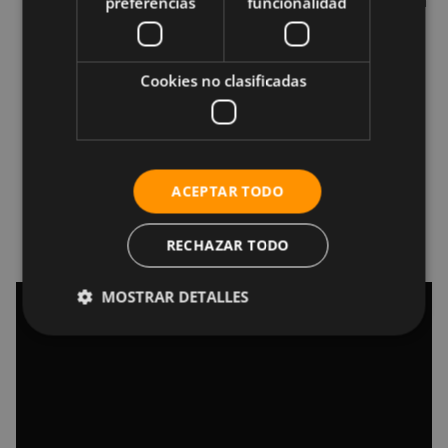
movimiento en sentido opuesto, volviendo a la
preferencias
funcionalidad
posición inicial.
También puedes ir adelante y atrás,
Cookies no clasificadas
igualmente entrando y saliendo en la posición
inicial cada vez.
Lo importante es que mantengas el abdomen
con una ligera presión, para evitar daños en la
ACEPTAR TODO
espalda baja.
Realiza el ejercicio por 30 segundos.
RECHAZAR TODO
MOSTRAR DETALLES