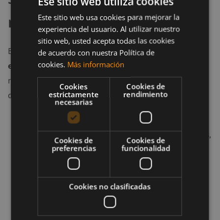
Ese sitio web utiliza cookies
movimiento del pie
Este sitio web usa cookies para mejorar la
experiencia del usuario. Al utilizar nuestro
sitio web, usted acepta todas las cookies
Este es un gran ejercicio para
entrenar el abdomen
de acuerdo con nuestra Política de
cookies.
Más información
en varios planos
, te ayudará a aprender a
mantenerte estable mediante un movimiento
Cookies
Cookies de
estrictamente
rendimiento
dinámico.
necesarias
Coloca una barra en un rincón resistente.
Sostén el extremo con los
brazos extendidos
,
Cookies de
Cookies de
preferencias
funcionalidad
y coloca las costillas al frente para crear un
elemento de refuerzo a través de los tres
niveles de musculatura central.
Cookies no clasificadas
Trata de mantener el pecho hacia arriba,
mientras haces caer la barra a tu izquierda.