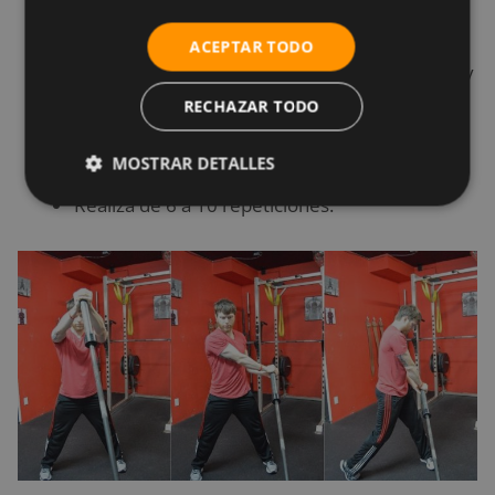
Luego, pasa el pie izquierdo hacia el punto de
la barra de anclaje.
ACEPTAR TODO
Trae la barra sin perder la
tensión principal
, y
coloca la pierna de atrás en su posición inicial.
RECHAZAR TODO
Repite con el lado contrario, eso es una
MOSTRAR DETALLES
repetición.
Realiza de 6 a 10 repeticiones.