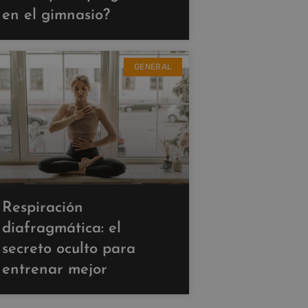
en el gimnasio?
GENERAL
Respiración
diafragmática: el
secreto oculto para
entrenar mejor