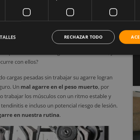
ener un buen agarre es poder soportar cargas más
ar más peso en peso muerto
, press de banca y
ar más cargas es el primer paso tanto para quemar
TALLES
RECHAZAR TODO
ACE
os que no entrenan el agarre correctamente, y
curre con ellos?
do cargas pesadas sin trabajar su agarre logran
eguro. Un
mal agarre en el peso muerto
, por
o trabajar los músculos con un ritmo estable y
endinitis e incluso un potencial riesgo de lesión.
arre en nuestra rutina
.