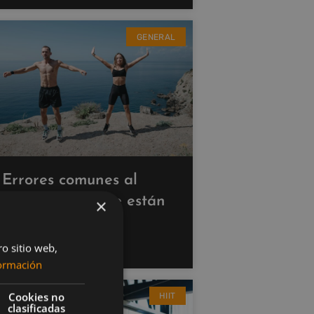
GENERAL
Errores comunes al
hacer cardio que están
×
saboteando tus
resultados
ro sitio web,
ormación
Cookies no
HIIT
clasificadas