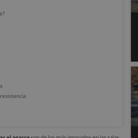
e?
s
resistencia
ar el agarre
son de los más ignorados en las salas