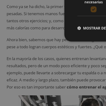
necesarias
Como ya se ha dicho, la primer ventaja evidente de t
pesadas. Si tenemos manos fuertes, podemos
levant
tantos otros ejercicios; y, como bien sabemos, levant
más calorías como para desarrollar más los músculos.
MOSTRAR DE
Ahora bien, sabemos que hay personas en los gimnasi
pese a todo logran cuerpos estéticos y fuertes. ¿Qué o
En la mayoría de los casos, quienes entrenan levantan
resultados, pero de un modo poco eficiente y poco s
ejemplo, puede llevarte a sobrecargar tu espalda o a n
eficaz. A medio y largo plazo, también puede provocar t
Por eso es tan importante saber
cómo entrenar el ag