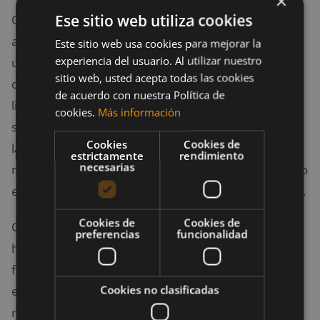
×
Ese sitio web utiliza cookies
Cabe destacar que, haciendo referencia a estudios
anteriores, un mayor tiempo bajo tensión conduce a
Este sitio web usa cookies para mejorar la
experiencia del usuario. Al utilizar nuestro
una mayor
síntesis de proteínas musculares
, o a la
sitio web, usted acepta todas las cookies
construcción de músculo. Al levantar cargas más
de acuerdo con nuestra Política de
livianas hasta el punto del fallo, tus músculos están
cookies.
Más información
sujetos a la carga por un período de tiempo más
Cookies
Cookies de
largo. Por ende, reclutas más
fibras musculares
y, a
estrictamente
rendimiento
necesarias
medida que los músculos comienzan a fatigarse, todo
el músculo está sujeto al estímulo de entrenamiento.
Cookies de
Cookies de
Cuando una persona levanta cargas más pesadas
preferencias
funcionalidad
hasta el punto de llegar al fallo completo, de igual
forma desarrolla músculo, esto se debe a la
Cookies no clasificadas
especificad del peso de entrenamiento y a la tensión
mecánica, o incluso a la tensión ejercida sobre el