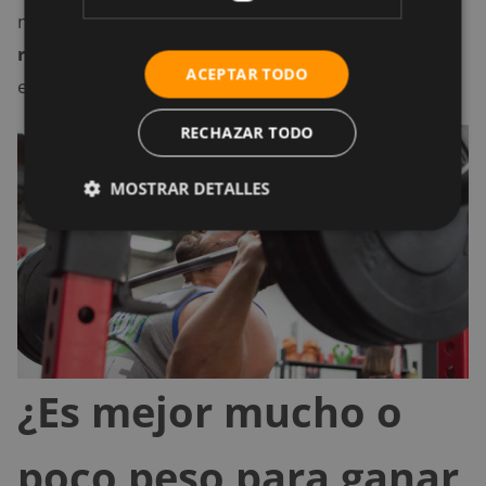
músculo por la carga más pesada, lo que lleva al
reclutamiento de más fibras musculares
durante
ACEPTAR TODO
el levantamiento.
RECHAZAR TODO
MOSTRAR DETALLES
¿Es mejor mucho o
poco peso para ganar