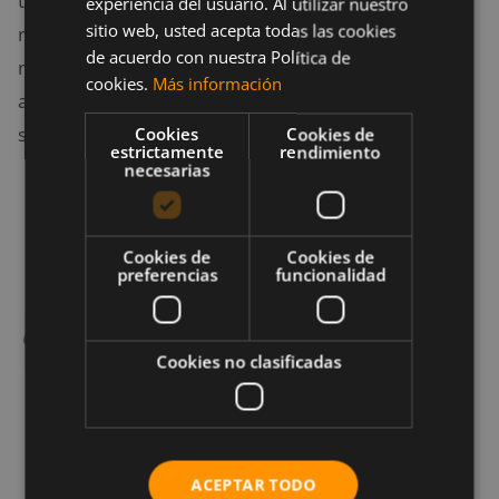
tan fantástico al TGU, ya que permite que los
experiencia del usuario. Al utilizar nuestro
sitio web, usted acepta todas las cookies
músculos necesarios se hagan más fuertes, y al
de acuerdo con nuestra Política de
mismo tiempo, remodela los movimientos para
cookies.
Más información
asegurar que los músculos estén disparando en la
secuencia apropiada.
Cookies
Cookies de
estrictamente
rendimiento
necesarias
Cookies de
Cookies de
preferencias
funcionalidad
Cookies no clasificadas
ACEPTAR TODO