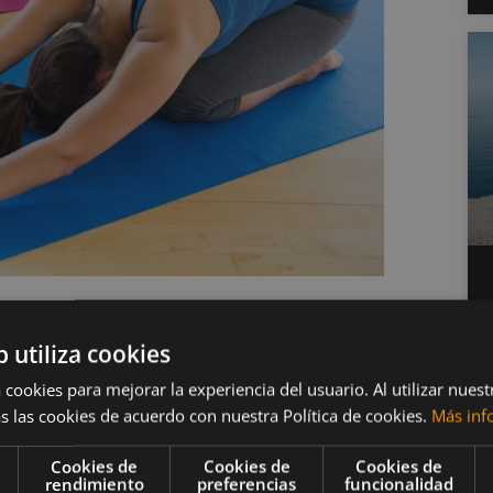
liviar el estrés
b utiliza cookies
 cookies para mejorar la experiencia del usuario. Al utilizar nuest
s las cookies de acuerdo con nuestra Política de cookies.
Más inf
Cookies de
Cookies de
Cookies de
de yoga. Podrás, además, trabajar diversas áreas del
rendimiento
preferencias
funcionalidad