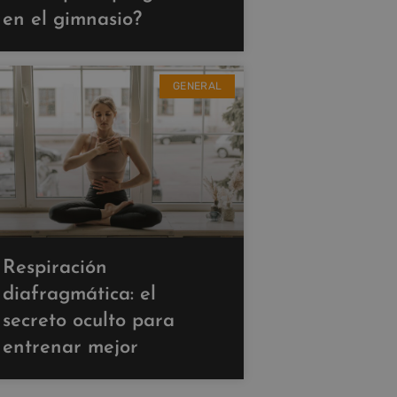
en el gimnasio?
GENERAL
Respiración
diafragmática: el
secreto oculto para
entrenar mejor