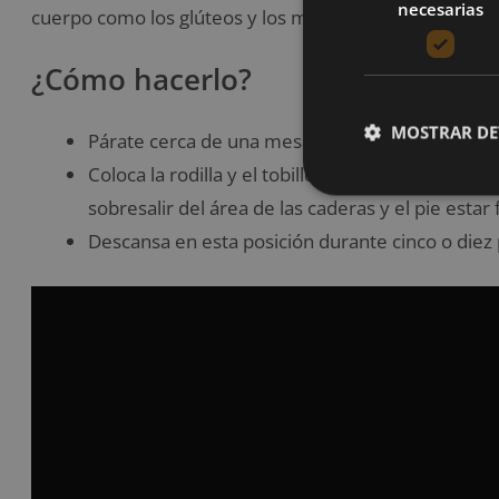
necesarias
cuerpo como los glúteos y los músculos piriformes.
¿Cómo hacerlo?
MOSTRAR DE
Párate cerca de una mesa, escritorio o mostrador 
Coloca la rodilla y el tobillo derecho en paralel
sobresalir del área de las caderas y el pie estar
Descansa en esta posición durante cinco o diez