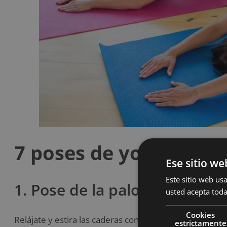
7 poses de yoga para a
Ese sitio we
Este sitio web usa
1. Pose de la paloma de pie
usted acepta toda
Cookies
Relájate y estira las caderas con esta magnífica pose 
estrictamente