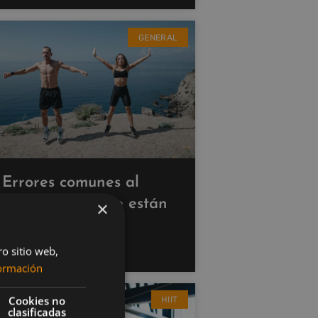
GENERAL
Errores comunes al
hacer cardio que están
×
saboteando tus
resultados
ro sitio web,
ormación
Cookies no
HIIT
clasificadas