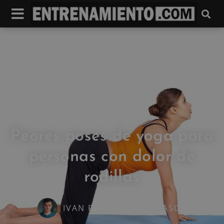
Peores poses de yoga para
personas con dolor de
rodillas
IVAN FRESNEDA CARRASCO