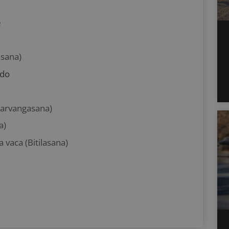
e
asana)
odo
Sarvangasana)
a)
a vaca (Bitilasana)