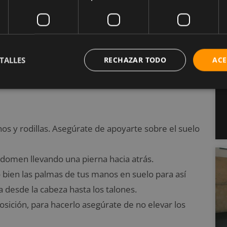
akasana)
TALLES
RECHAZAR TODO
ACE
en tus brazos y piernas. Reduce el dolor de espalda,
.
os y rodillas. Asegúrate de apoyarte sobre el suelo
bdomen llevando una pierna hacia atrás.
 bien las palmas de tus manos en suelo para así
desde la cabeza hasta los talones.
sición, para hacerlo asegúrate de no elevar los