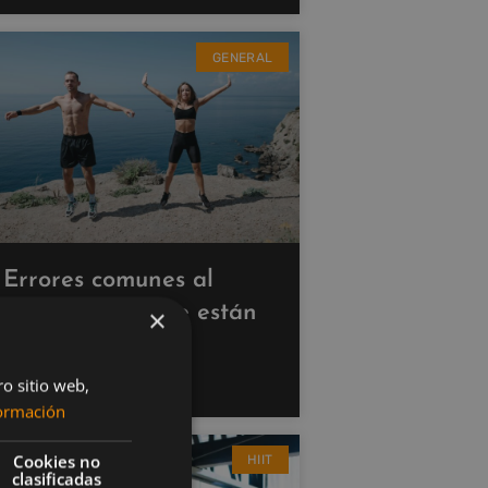
GENERAL
Errores comunes al
hacer cardio que están
×
saboteando tus
resultados
ro sitio web,
ormación
Cookies no
HIIT
clasificadas