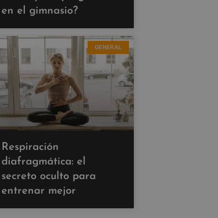
en el gimnasio?
GENERAL
Respiración
diafragmática: el
secreto oculto para
entrenar mejor