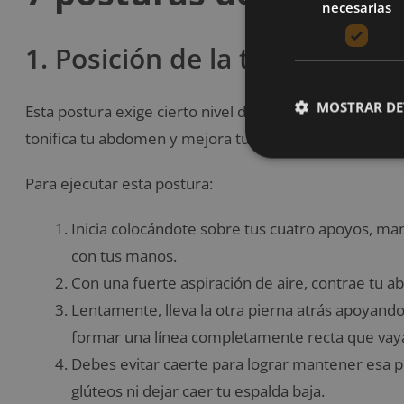
necesarias
1. Posición de la tabla (Phal
MOSTRAR DE
Esta postura exige cierto nivel de fuerza, en especial 
tonifica tu abdomen y mejora tu flexibilidad y tu ánimo
Para ejecutar esta postura:
Inicia colocándote sobre tus cuatro apoyos, man
con tus manos.
Con una fuerte aspiración de aire, contrae tu a
Lentamente, lleva la otra pierna atrás apoyando
formar una línea completamente recta que vaya 
Debes evitar caerte para lograr mantener esa po
glúteos ni dejar caer tu espalda baja.