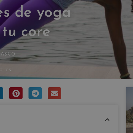
es de yoga
 tu core
RASCO
arios