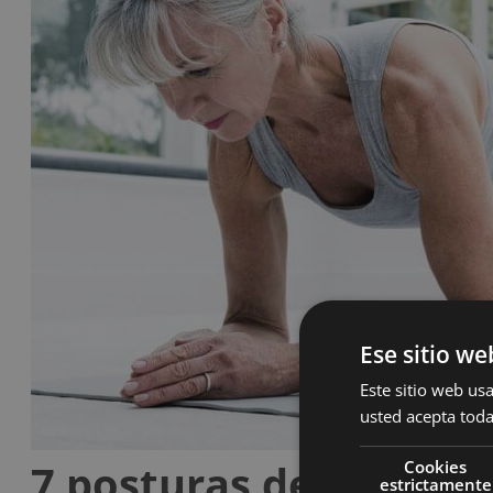
Ese sitio we
Este sitio web usa
usted acepta toda
7 posturas de yoga que
Cookies
estrictamente