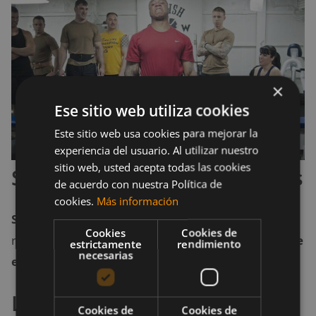
×
Ese sitio web utiliza cookies
Este sitio web usa cookies para mejorar la
experiencia del usuario. Al utilizar nuestro
sitio web, usted acepta todas las cookies
Sobreesfuerzo en las rodillas
de acuerdo con nuestra Política de
cookies.
Más información
Si
las rodillas
no se encuentran bien ubicadas
y
Cookies
Cookies de
realizan el movimiento correcto, pueden verse
sobre
estrictamente
rendimiento
necesarias
exigidas
y perjudicadas durante el ejercicio.
Lesiones en general
Cookies de
Cookies de