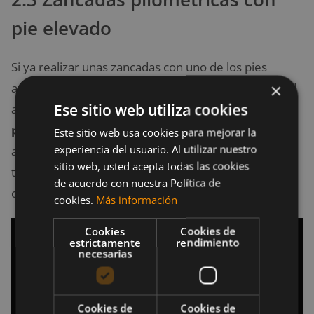
pie elevado
Si ya realizar unas zancadas con uno de los pies
apoyados en una superficie elevada añadía dificultad
×
Ese sitio web utiliza cookies
a las clásicas zancadas, añadir el
componente
pliométrico
le añadirá si cabe aún más dificultad,
Este sitio web usa cookies para mejorar la
experiencia del usuario. Al utilizar nuestro
aunque por el contrario nos permitirá mejorar
sitio web, usted acepta todas las cookies
también nuestro equilibrio al darle un pequeño
de acuerdo con nuestra Política de
componente de inestabilidad.
cookies.
Más información
Cookies
Cookies de
estrictamente
rendimiento
necesarias
Cookies de
Cookies de