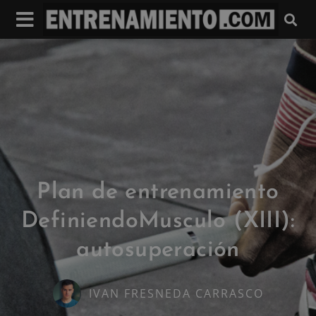
Plan de entrenamiento
DefiniendoMusculo (XIII):
autosuperación
IVAN FRESNEDA CARRASCO