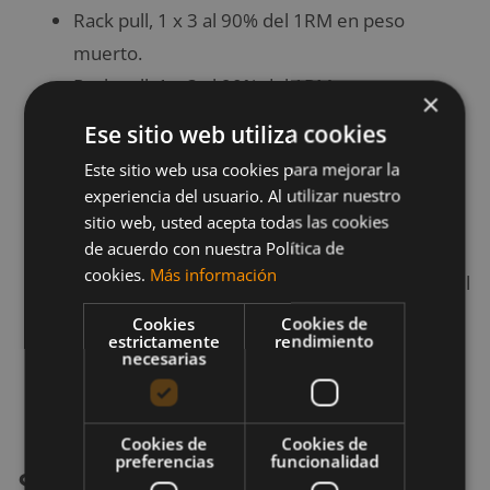
Rack pull, 1 x 3 al 90% del 1RM en peso
muerto.
Rack pull, 1 x 3 al 90% del 1RM en peso
×
muerto + 5 kg.
Ese sitio web utiliza cookies
Rack pull, 1 x 1 al 90% del 1RM en peso
Este sitio web usa cookies para mejorar la
muerto + 10 kg.
experiencia del usuario. Al utilizar nuestro
Rack pull, 1 x 1 al 90% del 1RM en peso
sitio web, usted acepta todas las cookies
muerto + 15 kg.
de acuerdo con nuestra Política de
cookies.
Más información
Rack pull, 1 x Repeticiones máximas al 90% del
1RM en peso muerto.
Cookies
Cookies de
estrictamente
rendimiento
Curl de bíceps con barra de pie, 4 x 12. 60».
necesarias
Press militar, 4 x 12. 90». Peso ligero, sin
buscar el fallo.
Cookies de
Cookies de
preferencias
funcionalidad
Sábado y domingo