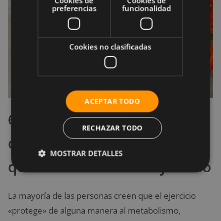
Cookies de
Cookies de
preferencias
funcionalidad
Cookies no clasificadas
ACEPTAR TODO
6. Sobreestimar la cantidad
RECHAZAR TODO
de calorías que
MOSTRAR DETALLES
quemamos al hacer ejercicio
La mayoría de las personas creen que el ejercicio
«protege» de alguna manera al metabolismo,