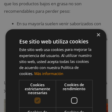
que los productos bajos en grasa no son
recomendables para perder peso:
En su mayoría suelen venir saborizados con
azúcar.
×
Su composición nutricional los hace poco aptos
Ese sitio web utiliza cookies
para mantenernos llenos durante mucho
Este sitio web usa cookies para mejorar la
tiempo, lo cual es contraproducente.
experiencia del usuario. Al utilizar nuestro
Muchos de ellos aumentan el apetito, por
sitio web, usted acepta todas las cookies
de acuerdo con nuestra Política de
distintas causas.
cookies.
Más información
Lo mejor es optar por alimentos naturales saludables
Cookies
Cookies de
estrictamente
rendimiento
y consumir grasa natural en cantidades moderadas.
necesarias