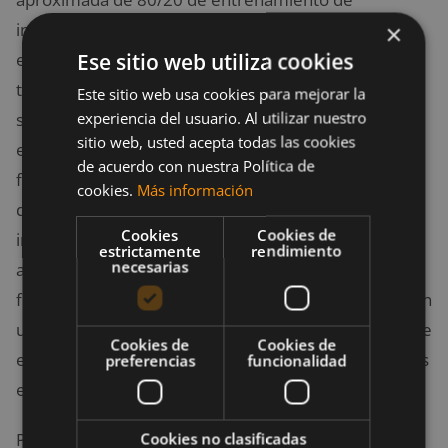
intensidad da excelentes resultados a largo plazo
×
Ese sitio web utiliza cookies
entre los atletas de resistencia. Frecuentemente, el
trabajo de baja intensidad (≤2 mmol de lactato en
Este sitio web usa cookies para mejorar la
experiencia del usuario. Al utilizar nuestro
sangre), en el entrenamiento de larga duración es
sitio web, usted acepta todas las cookies
eficaz en la estimulación de las adaptaciones
de acuerdo con nuestra Política de
fisiológicas. La idea de un impacto fisiológico
cookies.
Más información
dicotómico entre la alta intensidad y la baja
Cookies
Cookies de
intensidad es probablemente exagerada, ya que
estrictamente
rendimiento
necesarias
ambos métodos parecen generar adaptación
fisiológica y son probablemente complementarios. En
un amplio rango, los aumentos en el volumen total de
Cookies de
Cookies de
entrenamiento se correlacionan bien con las mejoras
preferencias
funcionalidad
en las variables fisiológicas y el rendimiento.
Por lo tanto, si se combina entrenamiento de baja
Cookies no clasificadas