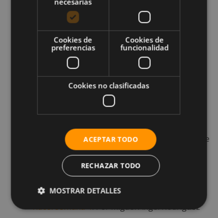
necesarias
una mayor intensidad. Te ofrecemos también
vídeos explicativos de algunos de ellos.
Cookies de
Cookies de
preferencias
funcionalidad
Entrenamiento de 4 semanas para Spartan
Race: semana 3
. Por Miguel Ángel Rodríguez
Ruíz.
Cookies no clasificadas
En esta tercera semana de este plan de
entrenamiento definitivo para Spartan Race
seguirás aumentando la cantidad y la dificultad de
ACEPTAR TODO
los ejercicios para afrontar con garantías la
RECHAZAR TODO
competición.
MOSTRAR DETALLES
Entrenamiento de 4 semanas para Spartan
Race: semana 4
. Por Miguel Ángel Rodríguez