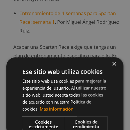
Entrenamiento de 4 semanas para Spartan
Race: semana 1
. Por Miguel Ángel Rodríguez
Ruíz.
Acabar una Spartan Race exige que tengas un
plan de entrenamiento específico para ello. En
×
esta primera semana empezarás a ejecutar los
Ese sitio web utiliza cookies
ejercicios necesarios para completarla.
Este sitio web usa cookies para mejorar la
Entrenamiento de 4 semanas para Spartan
experiencia del usuario. Al utilizar nuestro
sitio web, usted acepta todas las cookies
Race: semana 2
. Por Miguel Ángel Rodríguez
de acuerdo con nuestra Política de
Ruíz.
cookies.
Más información
En esta segunda semana seguirás ejecutando los
Cookies
Cookies de
estrictamente
rendimiento
ejercicios necesarios para completar la carrera a