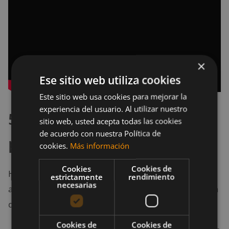
×
Ese sitio web utiliza cookies
Este sitio web usa cookies para mejorar la
experiencia del usuario. Al utilizar nuestro
5. Elevación de polea con
sitio web, usted acepta todas las cookies
de acuerdo con nuestra Política de
peso
cookies.
Más información
Cookies
Cookies de
Hay una gran probabilidad de que tengas que
estrictamente
rendimiento
necesarias
arrastrar algún objeto pesado, por eso la importancia
de entrenar los
movimientos rotacionales
.
Cookies de
Cookies de