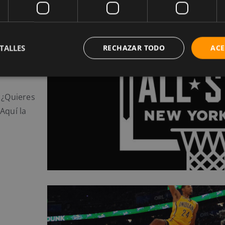
del
TALLES
RECHAZAR TODO
ACE
 ¿Quieres
Aquí la