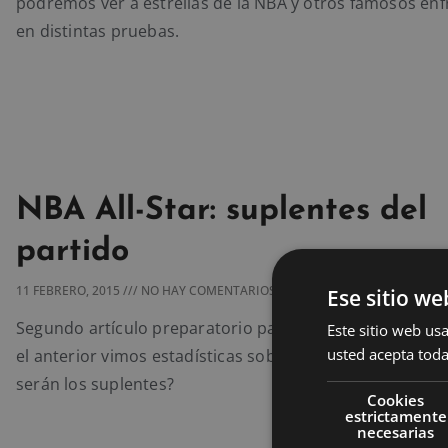
podremos ver a estrellas de la NBA y otros famosos enf
en distintas pruebas.
NBA All-Star: suplentes del
partido
11 FEBRERO, 2015
NO HAY COMENTARIOS
Ese sitio we
Segundo artículo preparatorio para el NBA All-Star Wee
Este sitio web usa
usted acepta toda
el anterior vimos estadísticas sobre los titulares pero, 
serán los suplentes?
Cookies
estrictamente
necesarias