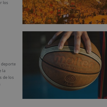
r los
l deporte
 la
s de los
a
n