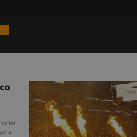
ica
 de los
gan a