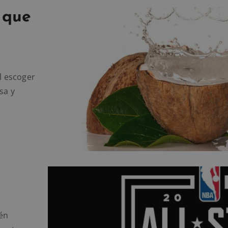
 que
l escoger
sa y
ién