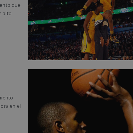
iento que
 alto
miento
jora en el