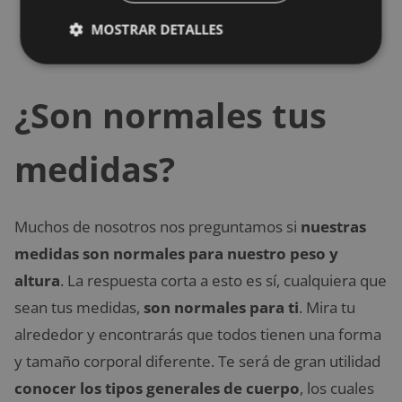
mide hasta tu hombro, baja hasta el codo, y
MOSTRAR DETALLES
luego hasta la muñeca.
¿Son normales tus
medidas?
Muchos de nosotros nos preguntamos si
nuestras
medidas son normales para nuestro peso y
altura
. La respuesta corta a esto es sí, cualquiera que
sean tus medidas,
son normales para ti
. Mira tu
alrededor y encontrarás que todos tienen una forma
y tamaño corporal diferente. Te será de gran utilidad
conocer los tipos generales de cuerpo
, los cuales