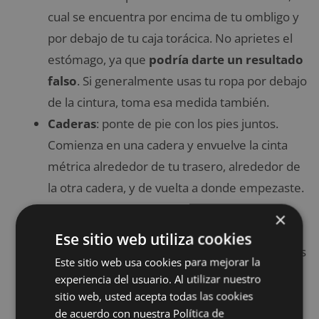
cual se encuentra por encima de tu ombligo y
por debajo de tu caja torácica. No aprietes el
estómago, ya que
podría darte un resultado
falso
. Si generalmente usas tu ropa por debajo
de la cintura, toma esa medida también.
Caderas
: ponte de pie con los pies juntos.
Comienza en una cadera y envuelve la cinta
métrica alrededor de tu trasero, alrededor de
la otra cadera, y de vuelta a donde empezaste.
Asegúrate de que la cinta esté sobre la parte
×
más grande de tu trasero.
Ese sitio web utiliza cookies
Abdominales
: ponte de pie con los pies juntos
Este sitio web usa cookies para mejorar la
y el torso recto pero relajado y encuentra la
experiencia del usuario. Al utilizar nuestro
parte más ancha del torso, a menudo
sitio web, usted acepta todas las cookies
de acuerdo con nuestra Política de
alrededor del ombligo.