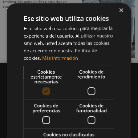
realizar las actividades rutinarias de
cada día. Si
×
Ese sitio web utiliza cookies
Este sitio web usa cookies para mejorar la
experiencia del usuario. Al utilizar nuestro
sitio web, usted acepta todas las cookies
de acuerdo con nuestra Política de
cookies.
Más información
Cookies
Cookies de
estrictamente
rendimiento
necesarias
Queremos mantenerte al día en temas de
deportes, fitness, nutrición, salud, recetas
Cookies de
Cookies de
preferencias
funcionalidad
saludables y tecnología aplicada al deporte y la
vida sana.
Cookies no clasificadas