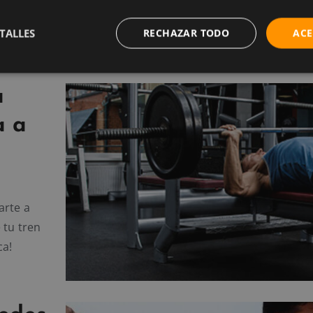
esar en
as capaz
TALLES
RECHAZAR TODO
ACE
a
a a
arte a
 tu tren
ca!