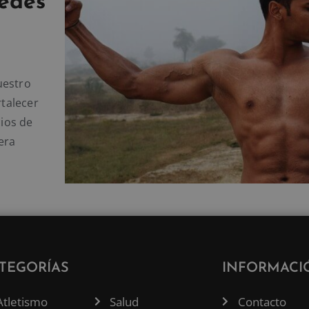
uedes
uestro
talecer
cios de
era
TEGORÍAS
INFORMACI
Atletismo
Salud
Contacto