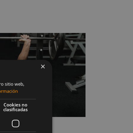
×
ro sitio web,
ormación
Cookies no
clasificadas