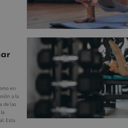
nar
como en
sión a la
a de las
 la
l. Esta