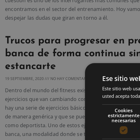
cuestión es uno de los interrogantes más comunes que
encontramos en el sector del entrenamiento. Hoy vamo
despejar las dudas que giran en torno a él.
Trucos para progresar en pr
banca de forma continua si
estancarte
Ese sitio we
19 SEPTIEMBRE, 2020
NO HAY COMENTARIOS
Este sitio web usa
Dentro del mundo del fitness existen muchas variantes
usted acepta toda
ejercicios que van cambiando con el tiempo y las moda
hay una serie de ejercicios básicos que mejoran la mus
Cookies
estrictamente
de manera genérica y que se pueden adaptar a tu evolu
necesarias
como deportista. Uno de estos ejercicios básicos es el 
banca, una modalidad donde se trabaja toda la zona pe