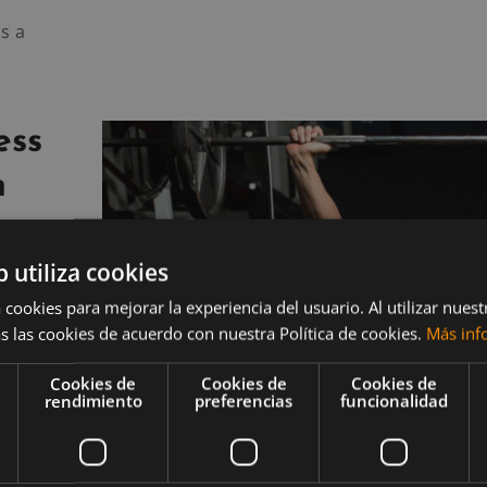
s a
ess
n
b utiliza cookies
 cookies para mejorar la experiencia del usuario. Al utilizar nuest
 de
s las cookies de acuerdo con nuestra Política de cookies.
Más inf
s, pero
culatura
Cookies de
Cookies de
Cookies de
rendimiento
preferencias
funcionalidad
ción
press
ctoral,