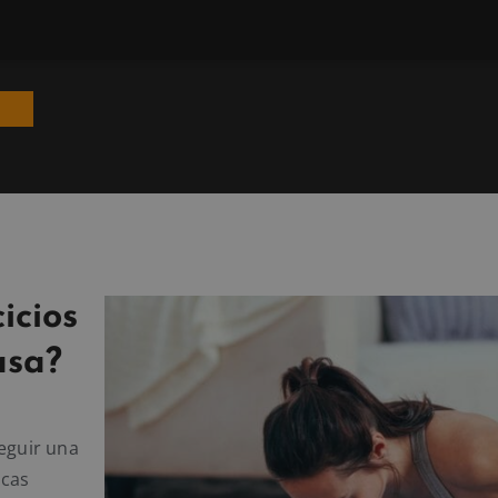
icios
asa?
Seguir una
ocas