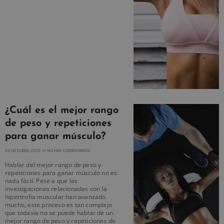
¿Cuál es el mejor rango
de peso y repeticiones
para ganar músculo?
29 OCTUBRE, 2020
NO HAY COMENTARIOS
Hablar del mejor rango de peso y
repeticiones para ganar músculo no es
nada fácil. Pese a que las
investigaciones relacionadas con la
hipertrofia muscular han avanzado
mucho, este proceso es tan complejo
que todavía no se puede hablar de un
mejor rango de peso y repeticiones de