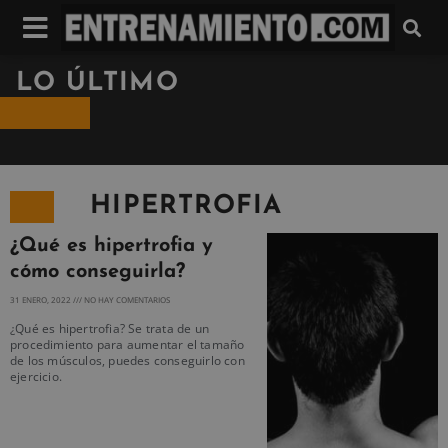
LO ÚLTIMO
HIPERTROFIA
¿Qué es hipertrofia y
cómo conseguirla?
31 ENERO, 2022
NO HAY COMENTARIOS
¿Qué es hipertrofia? Se trata de un
procedimiento para aumentar el tamaño
de los músculos, puedes conseguirlo con
ejercicio.