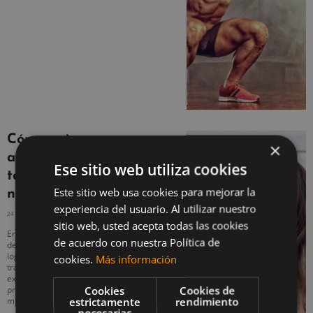
Cómo entrenar para
×
aumentar la
Ese sitio web utiliza cookies
testosterona de forma
Este sitio web usa cookies para mejorar la
natural y ganar músculo
experiencia del usuario. Al utilizar nuestro
24 SEPTIEMBRE, 2020
NO HAY COMENTARIOS
sitio web, usted acepta todas las cookies
Entrenar para aumentar la testosterona
de acuerdo con nuestra Política de
de forma natural es clave para poder
lograr un buen desarrollo muscular. Se
cookies.
Más información
trata de la hormona masculina por
excelencia, pese a que también está
Cookies
Cookies de
presente en menor proporción en las
estrictamente
rendimiento
mujeres.
necesarias