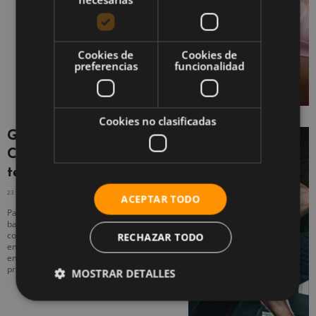
Cookies de
Cookies de
preferencias
funcionalidad
Cookies no clasificadas
Ganar músculo haciendo
Crossfit: 15 consejos a
tener en cuenta
23 SEPTIEMBRE, 2020
NO HAY COMENTARIOS
ACEPTAR TODO
Para ganar músculo haciendo Crossfit no
basta con entrenar de forma intensa y
constante, sino que es necesario tener
RECHAZAR TODO
en cuenta varios principios que inciden
en el desarrollo muscular al realizar esta
práctica.
MOSTRAR DETALLES