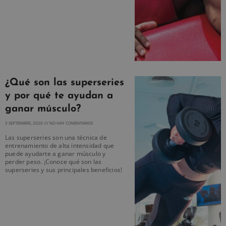
¿Qué son las superseries
y por qué te ayudan a
ganar músculo?
3 SEPTIEMBRE, 2020
NO HAY COMENTARIOS
Las superseries son una técnica de
entrenamiento de alta intensidad que
puede ayudarte a ganar músculo y
perder peso. ¡Conoce qué son las
superseries y sus principales beneficios!