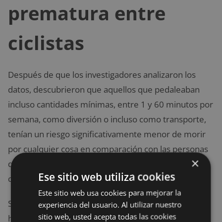
prematura entre
ciclistas
Después de que los investigadores analizaron los
datos, descubrieron que aquellos que pedaleaban
incluso cantidades mínimas, entre 1 y 60 minutos por
semana, como diversión o incluso como transporte,
tenían un riesgo significativamente menor de morir
por cualquier cosa en comparación con las personas
×
que realizaban ninguna actividad relacionada con el
Ese sitio web utiliza cookies
ciclismo.
Este sitio web usa cookies para mejorar la
Seguidamente, y para clarificar más los datos, los
experiencia del usuario. Al utilizar nuestro
sitio web, usted acepta todas las cookies
hombres y mujeres que informaron haber usado