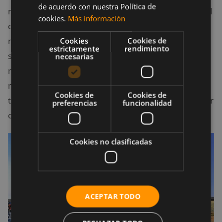
de acuerdo con nuestra Política de
reiteradamente sus bicicletas durante el tiempo total
cookies.
Más información
de la investigación, demostraron tener un 22%
Cookies
Cookies de
menos de probabilidades de morir durante el
estrictamente
rendimiento
seguimiento que los que nunca lo hicieron. Del
necesarias
mismo modo, aquellos que continuaron
manteniendo esta dinámica durante este tiempo
Cookies de
Cookies de
tenían un 23% menos de probabilidades de morir por
preferencias
funcionalidad
cualquier causa.
Cookies no clasificadas
ACEPTAR TODO