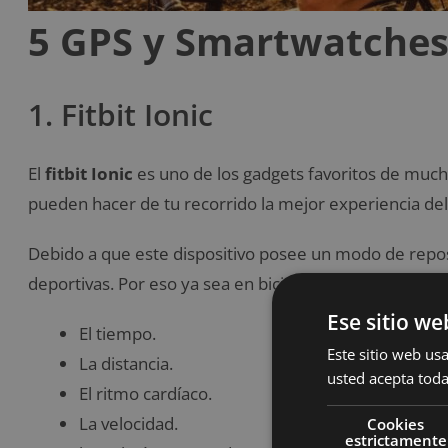
5 GPS y Smartwatches 
1. Fitbit Ionic
El
fitbit Ionic
es uno de los gadgets favoritos de mucho
pueden hacer de tu recorrido la mejor experiencia del 
Debido a que este dispositivo posee un modo de repos
deportivas. Por eso ya sea en bicicleta o en entrenamie
Ese sitio we
El tiempo.
Este sitio web usa
La distancia.
usted acepta toda
El ritmo cardíaco.
La velocidad.
Cookies
estrictamente