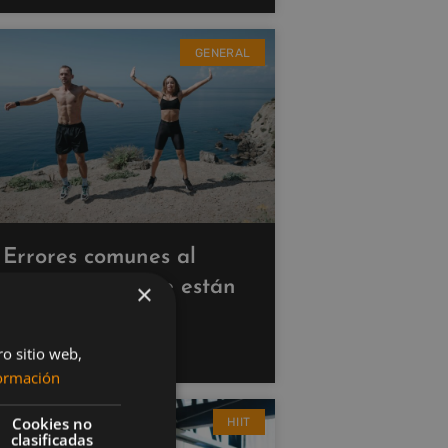
GENERAL
Errores comunes al
hacer cardio que están
×
saboteando tus
resultados
ro sitio web,
ormación
Cookies no
HIIT
clasificadas