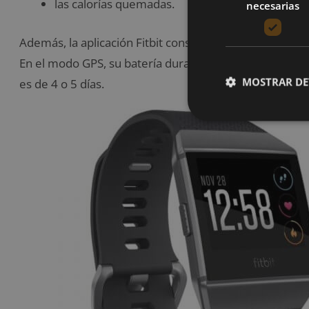
las calorías quemadas.
necesarias
Además, la aplicación Fitbit construye mapas y datos d
En el modo GPS, su batería dura hasta 10 horas, pero 
MOSTRAR DE
es de 4 o 5 días.