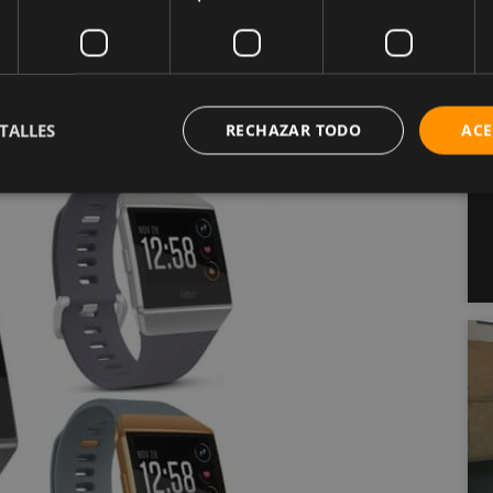
e viaje, también se puede sincronizar con Strava.
con el modo GPS apagado, la duración de la batería
TALLES
RECHAZAR TODO
ACE