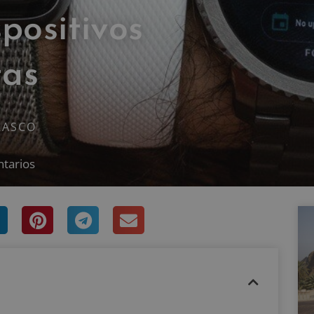
positivos
tas
RASCO
tarios