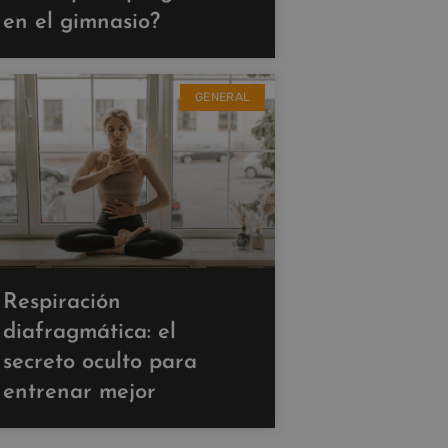
en el gimnasio?
GENERAL
Respiración
diafragmática: el
secreto oculto para
entrenar mejor