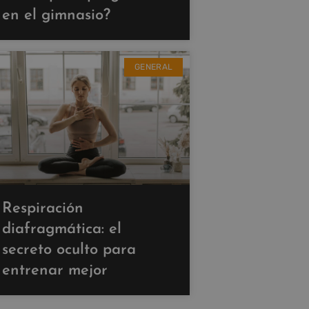
en el gimnasio?
GENERAL
Respiración
diafragmática: el
secreto oculto para
entrenar mejor