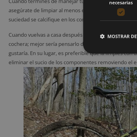
Cuando termines de manejar tu bicicleta, particular
necesarias
asegúrate de limpiar al menos el manubrio y el cuerpo
suciedad se calcifique en los componentes y arruine t
Cuando vuelvas a casa después de un entrenamiento de
MOSTRAR DE
cochera; mejor sería pensarlo dos veces. Esto podría 
gustaría. En su lugar, es preferible que la limpies co
eliminar el sucio de los componentes removiendo el