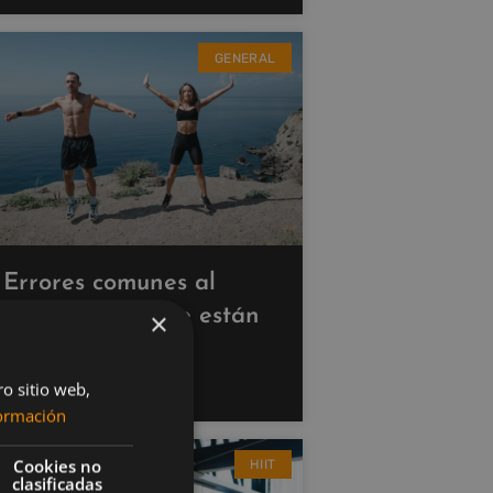
GENERAL
Errores comunes al
hacer cardio que están
×
saboteando tus
resultados
ro sitio web,
ormación
Cookies no
HIIT
clasificadas