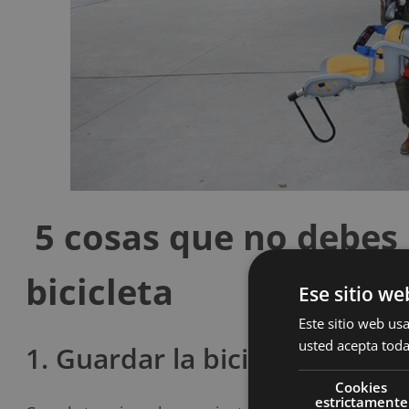
5 cosas que no debes 
bicicleta
Ese sitio we
Este sitio web usa
usted acepta toda
1. Guardar la bicicleta mientr
Cookies
estrictamente