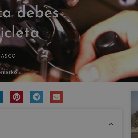
ca debes
icleta
RASCO
ntarios