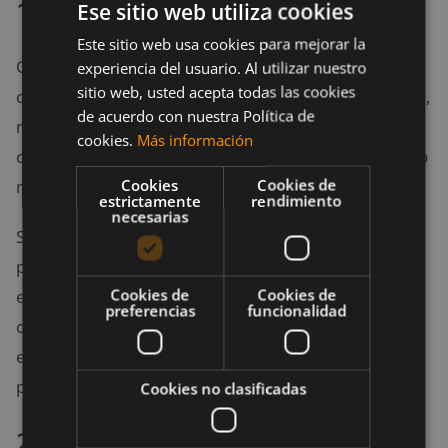
1. En caso de lluvia
Ese sitio web utiliza cookies
Este sitio web usa cookies para mejorar la
Cuando te estás preparando para un paseo en
experiencia del usuario. Al utilizar nuestro
sitio web, usted acepta todas las cookies
circunstancias climatológicas adversas como la
lluvia
,
de acuerdo con nuestra Política de
no debes inflar los neumáticos con tanta presión
cookies.
Más información
como es habitual. Esto dará a los neumáticos un poco
Cookies
Cookies de
más de superficie en las carreteras resbaladizas.
estrictamente
rendimiento
necesarias
Si circulas con la bicicleta en la lluvia, recuerda que
puedes tardar un poco más en frenar. Además, ten
Cookies de
Cookies de
en cuenta que la pintura se vuelve resbaladiza
preferencias
funcionalidad
cuando está mojada como el asfalto, así que ten
especial precaución al conducir sobre las líneas
pintadas.
Cookies no clasificadas
2. En caso de viento