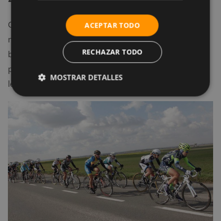
Cuando las carreras se presenten en condiciones de
ACEPTAR TODO
mucho
viento
, es mejor no salir a circular con la
RECHAZAR TODO
bicicleta ya que cualquier golpe lateral de viento
podría tumbar tu bicicleta y hacerte sufrir graves
MOSTRAR DETALLES
lesiones.