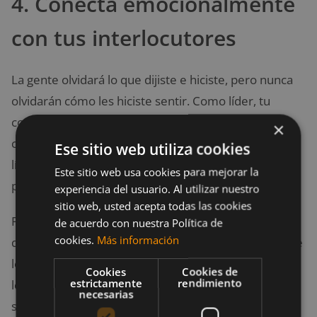
4. Conecta emocionalmente
con tus interlocutores
La gente olvidará lo que dijiste e hiciste, pero nunca
olvidarán cómo les hiciste sentir. Como líder, tu
comunicación no tiene sentido si las personas no
×
conectan contigo a nivel emocional. Para muchos
Ese sitio web utiliza cookies
líderes es difícil lograrlo, porque sienten que deben
Este sitio web usa cookies para mejorar la
proyectar cierta personalidad.
experiencia del usuario. Al utilizar nuestro
sitio web, usted acepta todas las cookies
Para
conectar con la gente emocionalmente
,
de acuerdo con nuestra Política de
cookies.
Más información
debes ser transparente y humano. Muéstrales lo que
les motiva, lo que les importa y lo que los hace
Cookies
Cookies de
estrictamente
rendimiento
levantarse de la cama cada mañana. Expresa estos
necesarias
sentimientos abiertamente y forjarás una
conexión