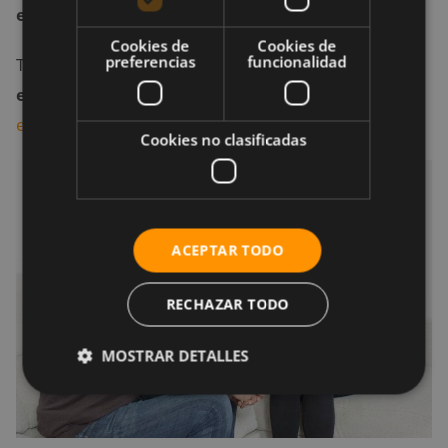
emocional con las personas
.
Cookies de
Cookies de
preferencias
funcionalidad
También te ayudará mucho a
conectar
emocionalmente con las personas
ser
emocionalmente inteligente
.
Cookies no clasificadas
ACEPTAR TODO
RECHAZAR TODO
MOSTRAR DETALLES