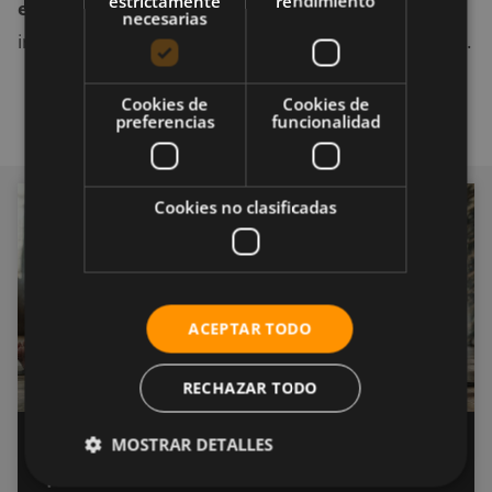
estrictamente
rendimiento
en los clientes potenciales
. Por ello, no dudes en
necesarias
invertir en aquello que crees para que tu idea triunfe.
Cookies de
Cookies de
preferencias
funcionalidad
Cookies no clasificadas
BUSINESS
ACEPTAR TODO
RECHAZAR TODO
MOSTRAR DETALLES
Almacenes para entrenadores
personales