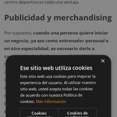
centro deportivo es toda una ventaja.
Publicidad y merchandising
Por supuesto,
cuando una persona quiere iniciar
un negocio, ya sea como entrenador personal o
en otra especialidad, es necesario darlo a
conocer desde el primer momento
. Puede
×
hacerse mediante
merchandising
, que llamará la
Ese sitio web utiliza cookies
atención de cualquier persona, usando, en este caso,
Este sitio web usa cookies para mejorar la
toallas deportivas o botellas de agua, entre otros
experiencia del usuario. Al utilizar nuestro
elementos. También es recomendable la publicidad,
sitio web, usted acepta todas las cookies
de acuerdo con nuestra Política de
como carteles o tarjetas de visita. Es más,
las
cookies.
Más información
invitaciones para poder probar las instalaciones
antes de hacerte socio crea una gran confianza
Cookies
Cookies de