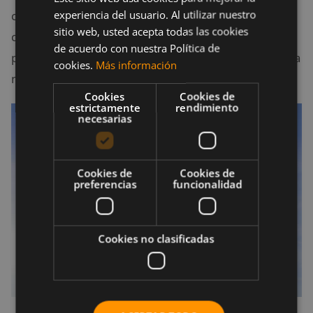
experiencia del usuario. Al utilizar nuestro
consigo misma, indistintamente del tamaño de su
sitio web, usted acepta todas las cookies
cuenta bancaria. Además, no muestran sus activos o
de acuerdo con nuestra Política de
presume de sus ingresos debido a que su autoestima
cookies.
Más información
no depende de su patrimonio neto.
Cookies
Cookies de
estrictamente
rendimiento
necesarias
Cookies de
Cookies de
preferencias
funcionalidad
Cookies no clasificadas