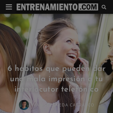
6 hábitos que pueden dar
una mala impresión a tu
interlocutor telefónico
IVAN FRESNEDA CARRASCO