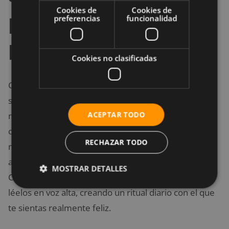
Cookies de
Cookies de
practicar el hábito de
preferencias
funcionalidad
la gratitud?
Cookies no clasificadas
Comenzar temprano cada mañana permitirá que te
sientas mejor durante todo el día. Por ello, unos
ACEPTAR TODO
minutos justo después de despertar o antes de
comenzar a prepararte para ir al trabajo, ten un
RECHAZAR TODO
momento de tranquilidad y concéntrate sólo en
aquello que es bueno y realmente vale la pena.
MOSTRAR DETALLES
Cierra los ojos, escribe tus pensamientos y luego
léelos en voz alta, creando un ritual diario con el que
te sientas realmente feliz.