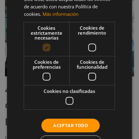
de acuerdo con nuestra Política de
cookies.
Más información
Cookies
Cookies de
estrictamente
rendimiento
necesarias
Cookies de
Cookies de
preferencias
funcionalidad
4. Conócete a ti mismo y lo
Cookies no clasificadas
que realmente te importa
para aclarar tus valores
ACEPTAR TODO
Los valores son las cosas que encuentras