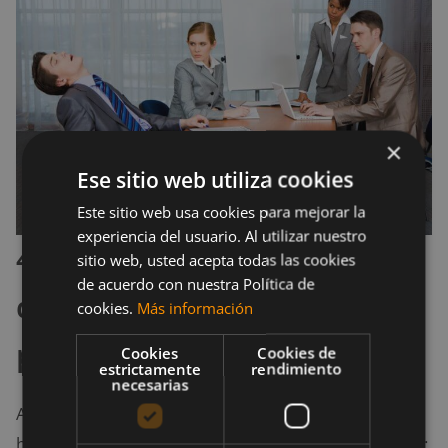
×
Ese sitio web utiliza cookies
Este sitio web usa cookies para mejorar la
experiencia del usuario. Al utilizar nuestro
4. No utilizas herramientas
sitio web, usted acepta todas las cookies
de acuerdo con nuestra Política de
que mejoran la
cookies.
Más información
productividad
Cookies
Cookies de
estrictamente
rendimiento
necesarias
A lo largo del tiempo se han desarrollado
herramientas que ayudan a mejorar la productividad;