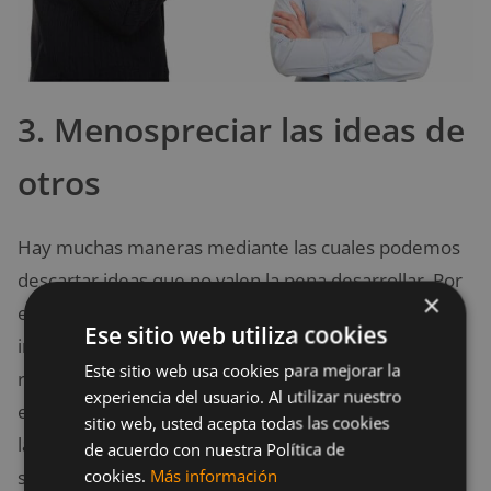
3. Menospreciar las ideas de
otros
Hay muchas maneras mediante las cuales podemos
descartar ideas que no valen la pena desarrollar. Por
×
ejemplo,
tu lenguaje corporal
puede decir mucho,
Ese sitio web utiliza cookies
incluso hacer notar lo que piensas. Por ejemplo: Las
Este sitio web usa cookies para mejorar la
risitas, las cejas levantadas o fingir que nunca has
experiencia del usuario. Al utilizar nuestro
escuchado son ejemplos de cómo le estás diciendo a
sitio web, usted acepta todas las cookies
la persona y a tu equipo que su idea no solo es mala,
de acuerdo con nuestra Política de
cookies.
Más información
sino que no vale la pena.