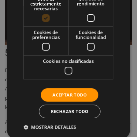
estrictamente
rendimiento
necesarias
Cookies de
Cookies de
preferencias
funcionalidad
5. ¿Estás embarazada?
Cookies no clasificadas
Es importante saber que solo porque una mujer no
está bebiendo, no significa que esté embarazada.
Además, la respuesta a esta pregunta
ACEPTAR TODO
probablemente no sea asunto tuyo si ella misma no
lo comparte contigo.
RECHAZAR TODO
Algunas mujeres prefieren mantener sus embarazos
MOSTRAR DETALLES
en secreto hasta que se sienten cómodas, por lo que