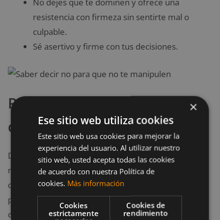
No dejes que te dominen y ofrece una
resistencia con firmeza sin sentirte mal o
culpable.
Sé asertivo y firme con tus decisiones.
Paso 4: Detén la sensación
×
Ese sitio web utiliza cookies
de culpa
Este sitio web usa cookies para mejorar la
experiencia del usuario. Al utilizar nuestro
Deja de sentirte culpable por cosas que no tienen
sitio web, usted acepta todas las cookies
nada que ver contigo. Tu no eres responsable
de acuerdo con nuestra Política de
cookies.
Más información
de las acciones de los demás, por lo que torturarte
por algo que hizo otra persona es totalmente
Cookies
Cookies de
estrictamente
rendimiento
contraproducente, además de empujarte lejos de