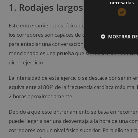
necesarias
1. Rodajes largos a ritmo len
Este entrenamiento es típico de los runners que desta
los corredores son capaces de correr largas distancias
MOSTRAR DE
para entablar una conversación algo cómoda mientras 
mencionado es una prueba que se realiza llamada «mé
dicho ejercicio.
La intensidad de este ejercicio se destaca por ser infe
equivalente al 80% de la frecuencia cardíaca máxima.
2 horas aproximadamente.
Debido a que este entrenamiento se basa en recorrer 
puede llegar a ser una desventaja a la hora de una c
corredores con un nivel físico superior. Para ello te t