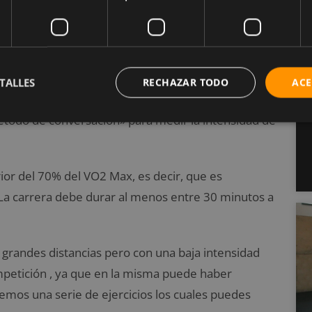
to
can por recorrer largas distancias. Destaca porque
 a un ritmo promedio, el cual pueda ser suficiente
TALLES
RECHAZAR TODO
ACE
sin que el corredor esté muy agitado. Lo antes
todo de conversación» para medir la intensidad de
rior del 70% del VO2 Max, es decir, que es
 La carrera debe durar al menos entre 30 minutos a
grandes distancias pero con una baja intensidad
ompetición , ya que en la misma puede haber
raemos una serie de ejercicios los cuales puedes