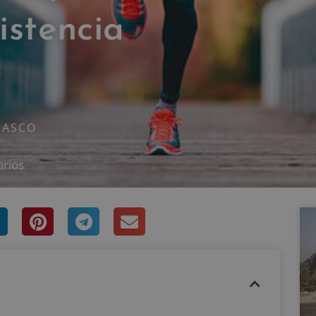
istencia
a
RASCO
arios