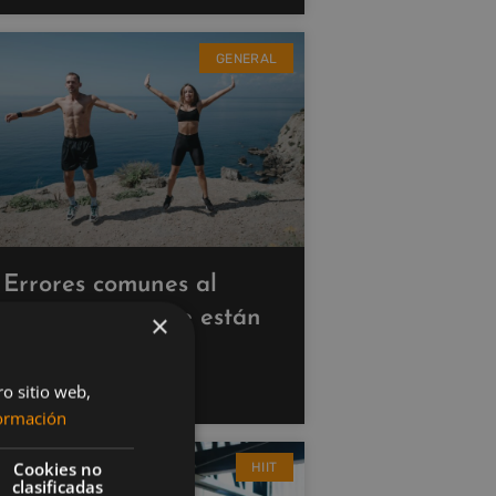
GENERAL
Errores comunes al
hacer cardio que están
×
saboteando tus
resultados
ro sitio web,
ormación
Cookies no
HIIT
clasificadas