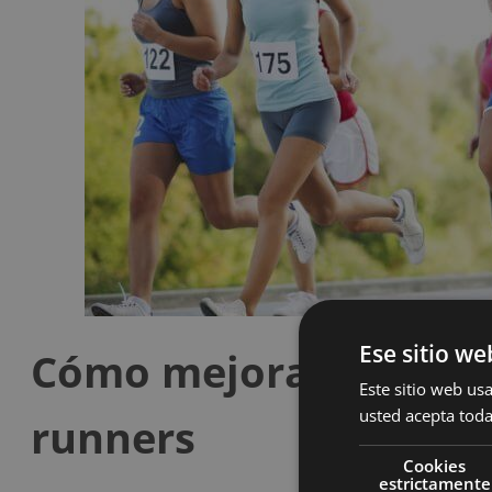
Ese sitio we
Cómo mejorar la resis
Este sitio web usa
usted acepta toda
runners
Cookies
estrictamente