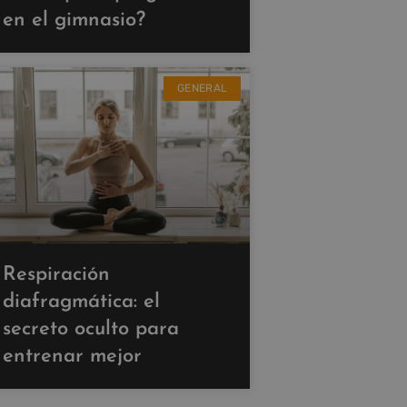
en el gimnasio?
GENERAL
Respiración
diafragmática: el
secreto oculto para
entrenar mejor