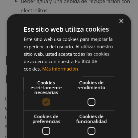
Beber agua y una bebida de recuperación con
electrolitos.
×
Snacks post-entrenamiento, como yogur con
Ese sitio web utiliza cookies
frutas o un batido de proteínas, son
importantes para la nutrición deportiva.
Este sitio web usa cookies para mejorar la
experiencia del usuario. Al utilizar nuestro
sitio web, usted acepta todas las cookies
Hidratación y su
de acuerdo con nuestra Política de
cookies.
Más información
Papel Fundamental
Cookies
Cookies de
estrictamente
rendimiento
necesarias
La hidratación es clave en la nutrición deportiva y
desempeña un papel fundamental en una dieta para
Cookies de
Cookies de
una maratón. La pérdida de líquidos a través del
preferencias
funcionalidad
sudor puede llevar a la deshidratación, lo que puede
afectar negativamente la resistencia y la