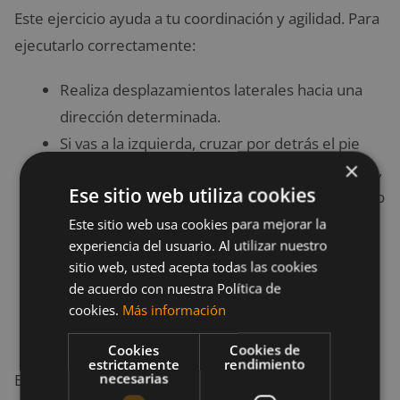
Este ejercicio ayuda a tu coordinación y agilidad. Para
ejecutarlo correctamente:
Realiza desplazamientos laterales hacia una
dirección determinada.
Si vas a la izquierda, cruzar por detrás el pie
×
izquierdo. A continuación, en el siguiente paso,
Ese sitio web utiliza cookies
juntar los pies y, en el próximo, el pie izquierdo
debe pasar por delante del derecho.
Este sitio web usa cookies para mejorar la
experiencia del usuario. Al utilizar nuestro
Si vas hacia la derecha, es igual pero de forma
sitio web, usted acepta todas las cookies
opuesta. Recuerda llevar los brazos estirados,
de acuerdo con nuestra Política de
acompañando el movimiento del pie que
cookies.
Más información
cruza.
Cookies
Cookies de
estrictamente
rendimiento
necesarias
Es posible que este ejercicio te resulte algo