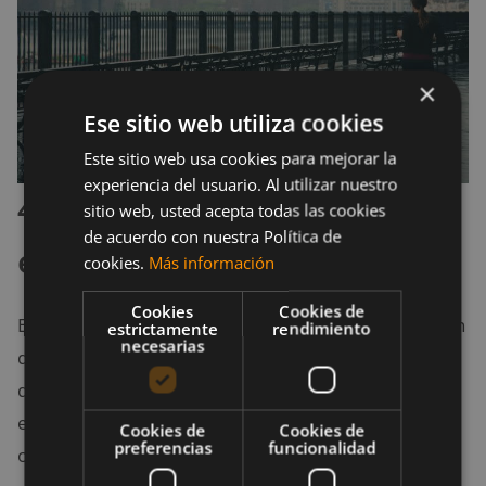
×
Ese sitio web utiliza cookies
Este sitio web usa cookies para mejorar la
experiencia del usuario. Al utilizar nuestro
4. Ajusta el horario de tu
sitio web, usted acepta todas las cookies
de acuerdo con nuestra Política de
entrenamiento
cookies.
Más información
Cookies
Cookies de
En invierno, las temperaturas más cálidas se alcanzan
estrictamente
rendimiento
necesarias
durante el mediodía. Por ello, el consejo es que
durante esta temporada realices tus rodajes largos a
esta hora para disfrutar de mayor calidez y evitar la
Cookies de
Cookies de
preferencias
funcionalidad
oscuridad.