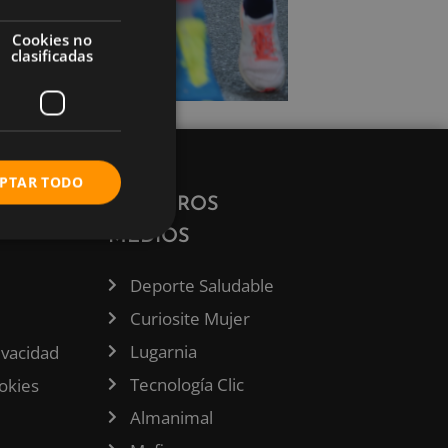
Cookies no
clasificadas
PTAR TODO
ÓN
NUESTROS
MEDIOS
Deporte Saludable
Curiosite Mujer
Lugarnia
rivacidad
Tecnología Clic
ookies
Almanimal