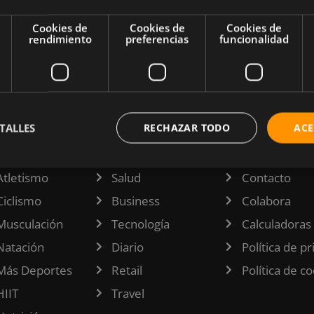
Cookies de
Cookies de
Cookies de
rendimiento
preferencias
funcionalidad
TALLES
RECHAZAR TODO
ACE
TEGORÍAS
INFORMACI
Atletismo
Salud
Contacto
Ciclismo
Business
Colabora
Musculación
Tecnología
Calculadoras
Natación
Diario
Política de p
Más Deportes
Retail
Política de c
HIIT
Travel