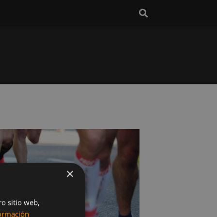
×
ro sitio web,
ormación