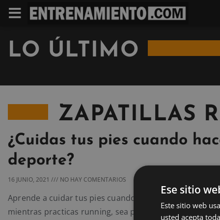
LO ÚLTIMO
ZAPATILLAS 
¿Cuidas tus pies cuando hac
deporte?
16 JUNIO, 2021
NO HAY COMENTARIOS
Ese sitio we
Aprende a cuidar tus pies cuando haces deporte, espec
Este sitio web usa
mientras practicas running, sea por la ciudad o en las 
usted acepta toda