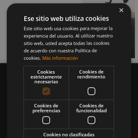
×
Ese sitio web utiliza cookies
Este sitio web usa cookies para mejorar la
experiencia del usuario. Al utilizar nuestro
sitio web, usted acepta todas las cookies
de acuerdo con nuestra Política de
cookies.
Más información
Cookies
Cookies de
estrictamente
rendimiento
necesarias
Queremos mantenerte al día en temas de
deportes, fitness, nutrición, salud, recetas
Cookies de
Cookies de
preferencias
funcionalidad
saludables y tecnología aplicada al deporte y la
vida sana.
Cookies no clasificadas