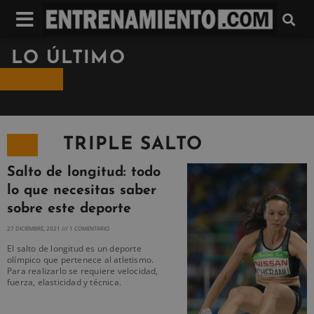
LO ÚLTIMO
TRIPLE SALTO
Salto de longitud: todo
lo que necesitas saber
sobre este deporte
27 DICIEMBRE, 2021
1 COMENTARIO
El salto de longitud es un deporte
olímpico que pertenece al atletismo.
Para realizarlo se requiere velocidad,
fuerza, elasticidad y técnica.