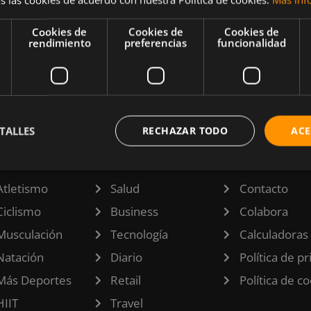
bajarlos
emos
Cookies de
Cookies de
Cookies de
rendimiento
preferencias
funcionalidad
barra
ificados.
TALLES
RECHAZAR TODO
ACE
TEGORÍAS
INFORMACI
Atletismo
Salud
Contacto
Ciclismo
Business
Colabora
Musculación
Tecnología
Calculadoras
Natación
Diario
Política de p
Más Deportes
Retail
Política de c
HIIT
Travel