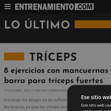
LO ÚLTIMO
TRÍCEPS
8 ejercicios con mancuernas
barra para tríceps fuertes
17 OCTUBRE, 2020
NO HAY COMENTARIOS
Ese sitio we
Entrenar los bíceps no es suficiente para ganar muscul
Este sitio web usa
los brazos, ya que los tríceps son el 60% de la masa mu
usted acepta toda