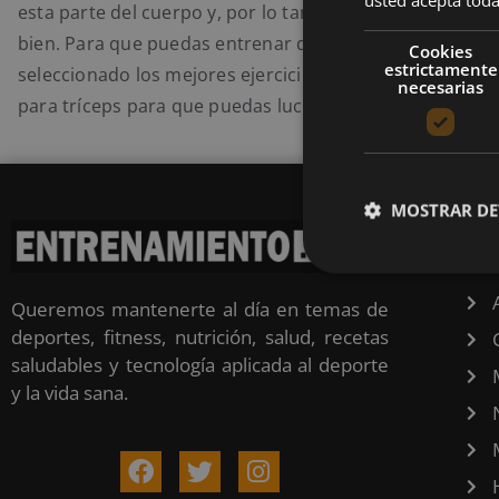
esta parte del cuerpo y, por lo tanto, es importante tra
bien. Para que puedas entrenar de manera correcta, h
Cookies
estrictamente
seleccionado los mejores ejercicios con mancuernas y 
necesarias
para tríceps para que puedas lucir unos brazos muy ton
MOSTRAR DE
CA
Queremos mantenerte al día en temas de
deportes, fitness, nutrición, salud, recetas
saludables y tecnología aplicada al deporte
y la vida sana.