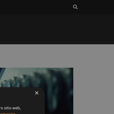
×
ro sitio web,
ormación