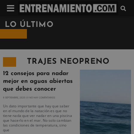
LO ÚLTIMO
TRAJES NEOPRENO
12 consejos para nadar
mejor en aguas abiertas
que debes conocer
8 SEPTIEMBRE, 2020
NO HAY COMENTARIOS
Un dato importante que hay que saber
en el mundo de la natación es que no
tiene nada que ver nadar en una piscina
que hacerlo en el mar. No solo cambian
las condiciones de temperatura, sino
que