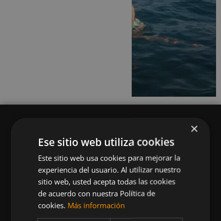
×
Ese sitio web utiliza cookies
Este sitio web usa cookies para mejorar la
Queremos mantenerte al día en temas de
experiencia del usuario. Al utilizar nuestro
deportes, fitness, nutrición, salud, recetas
sitio web, usted acepta todas las cookies
saludables y tecnología aplicada al deporte y la
de acuerdo con nuestra Política de
vida sana.
cookies.
Más información