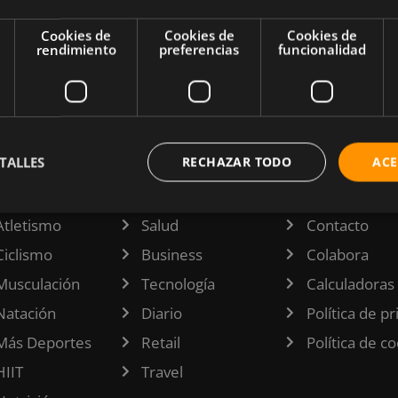
Cookies de
Cookies de
Cookies de
rendimiento
preferencias
funcionalidad
TALLES
RECHAZAR TODO
ACE
TEGORÍAS
INFORMACI
Atletismo
Salud
Contacto
Ciclismo
Business
Colabora
Musculación
Tecnología
Calculadoras
Natación
Diario
Política de p
Más Deportes
Retail
Política de c
HIIT
Travel