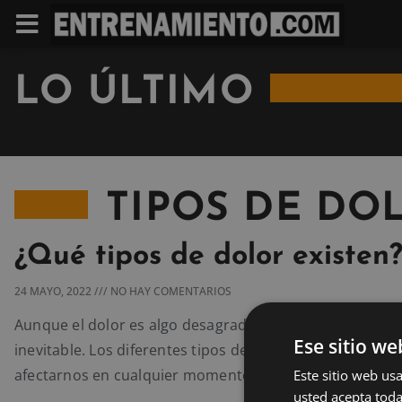
LO ÚLTIMO
TIPOS DE DO
¿Qué tipos de dolor existen
24 MAYO, 2022
NO HAY COMENTARIOS
Aunque el dolor es algo desagradable, ciertamente resu
Ese sitio we
inevitable. Los diferentes tipos de dolor que existen p
afectarnos en cualquier momento de nuestra vida.
Este sitio web usa
usted acepta toda