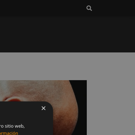
×
ro sitio web,
ormación