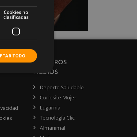
Cookies no
clasificadas
PTAR TODO
ÓN
NUESTROS
MEDIOS
Deporte Saludable
Curiosite Mujer
Lugarnia
rivacidad
Tecnología Clic
ookies
Almanimal