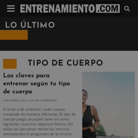
LO ÚLTIMO
TIPO DE CUERPO
Las claves para
entrenar según tu tipo
de cuerpo
8 SEPTIEMBRE, 2025
NO HAY COMENTARIOS
A la hora de entrenar, cada cuerpo
responde de manera diferente. El tipo de
cuerpo juega un papel clave en cómo
logramos nuestros objetivos fitness. No
todas las personas tienen las mismas
necesidades ni progresan de la misma