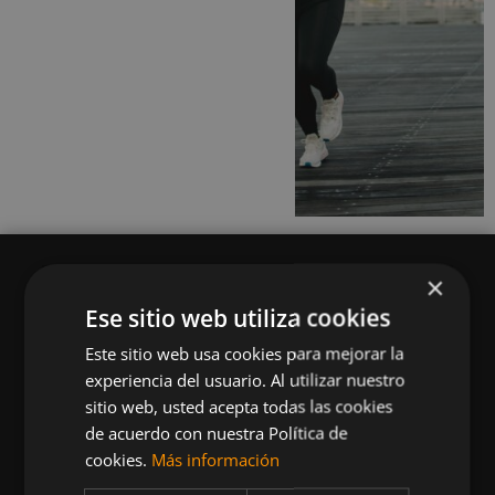
×
Ese sitio web utiliza cookies
Este sitio web usa cookies para mejorar la
Queremos mantenerte al día en temas de
experiencia del usuario. Al utilizar nuestro
deportes, fitness, nutrición, salud, recetas
sitio web, usted acepta todas las cookies
saludables y tecnología aplicada al deporte y la
de acuerdo con nuestra Política de
vida sana.
cookies.
Más información